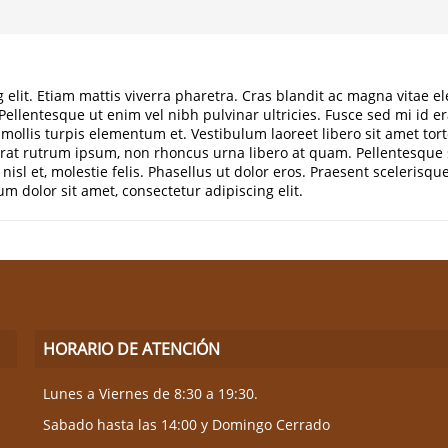
g elit. Etiam mattis viverra pharetra. Cras blandit ac magna vita
llentesque ut enim vel nibh pulvinar ultricies. Fusce sed mi id erat
a mollis turpis elementum et. Vestibulum laoreet libero sit amet tor
at rutrum ipsum, non rhoncus urna libero at quam. Pellentesque sem
isl et, molestie felis. Phasellus ut dolor eros. Praesent scelerisqu
sum dolor sit amet, consectetur adipiscing elit.
HORARIO DE ATENCIÓN
Lunes a Viernes de 8:30 a 19:30.
Sabado hasta las 14:00 y Domingo Cerrado