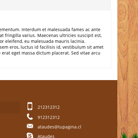
e elementum. Interdum et malesuada fames ac ante
 fringilla varius. Maecenas ultricies suscipit est,
tor eleifend, eu malesuada mauris lacinia.
 eros, luctus id facilisis id, vestibulum sit amet
e erat eget massa dictum placerat. Sed vitae arcu
212312312
912312312
ataudes@tupagina.cl
Ataudes