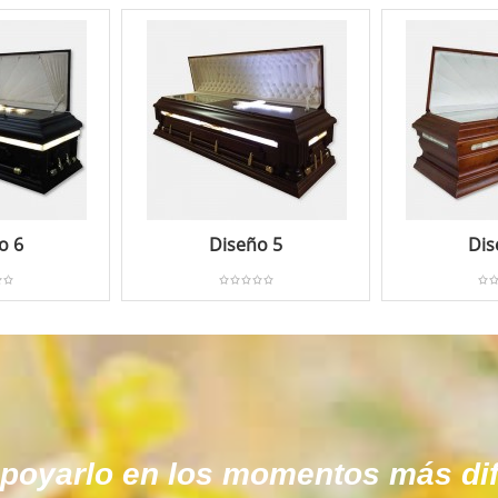
o 6
Diseño 5
Dis
oyarlo en los momentos más difi