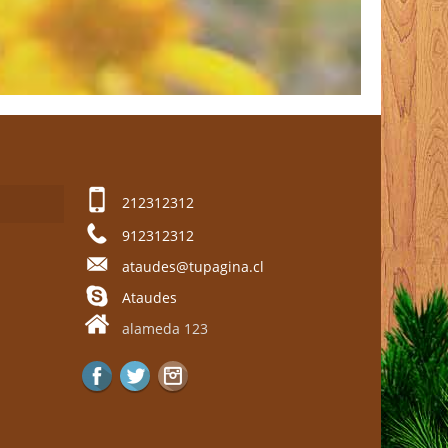
212312312
912312312
ataudes@tupagina.cl
Ataudes
alameda 123